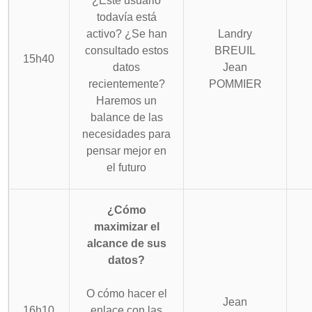
¿Este usuario
todavía está
activo? ¿Se han
Landry
consultado estos
BREUIL
15h40
datos
Jean
recientemente?
POMMIER
Haremos un
balance de las
necesidades para
pensar mejor en
el futuro
¿Cómo
maximizar el
alcance de sus
datos?
O cómo hacer el
Jean
16h10
enlace con las