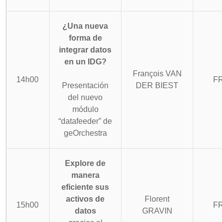
¿Una nueva
forma de
integrar datos
en un IDG?
François VAN
14h00
F
Presentación
DER BIEST
del nuevo
módulo
“datafeeder” de
geOrchestra
Explore de
manera
eficiente sus
activos de
Florent
15h00
F
datos
GRAVIN